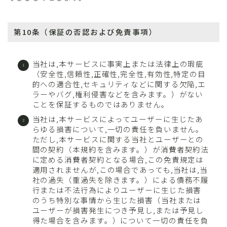
第10条（保証の否認および免責事項）
当社は,本サービスに事実上または法律上の瑕疵
（安全性,信頼性,正確性,完全性,有効性,特定の目
的への適合性,セキュリティなどに関する欠陥,エ
ラーやバグ,権利侵害などを含みます。）がない
ことを保証するものではありません。
当社は,本サービスによってユーザーに生じたあ
らゆる損害について,一切の責任を負いません。
ただし,本サービスに関する当社とユーザーとの
間の契約（本規約を含みます。）が消費者契約法
に定める消費者契約となる場合,この免責規定は
適用されませんが,この場合であっても,当社は,当
社の過失（重過失を除きます。）による債務不履
行または不法行為によりユーザーに生じた損害
のうち特別な事情から生じた損害（当社または
ユーザーが損害発生につき予見し,または予見し
得た場合を含みます。）について一切の責任を負